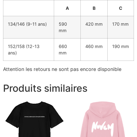
A
B
C
134/146 (9-11 ans)
590
420 mm
170 mm
mm
152/158 (12-13
660
460 mm
190 mm
ans)
mm
Attention les retours ne sont pas encore disponible
Produits similaires